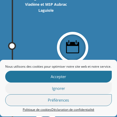
Viadène et MSP Aubrac
Laguiole

Nous utilisons des cookies pour optimiser notre site web et notre service.
Accepter
2018 - 2019
Ignorer
Écriture du projet de santé
CPTS Nord Aveyron
Préférences
Politique de cookies
Déclaration de confidentialité