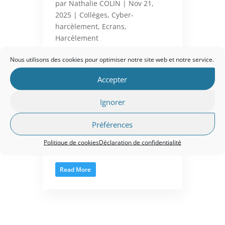
par
Nathalie COLIN
|
Nov 21,
2025
|
Collèges
,
Cyber-
harcèlement
,
Ecrans
,
Harcèlement
Nous utilisons des cookies pour optimiser notre site web et notre service.
Ces thématiques d’actualité ont
donné lieu à Espalion le 29 avril
Accepter
au collège Denayrouze et le 16
octobre au Collège Immac
Ignorer
Espalion, à 2 soirées conférences,
d’échanges, d’information et de
Préférences
prévention, à l’attention des
parents et des ados. Plus de 70
Politique de cookies
Déclaration de confidentialité
d’entre eux...
Read More