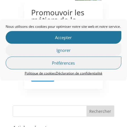
Promouvoir les
métiers de la
santé et de
Nous utilisons des cookies pour optimiser notre site web et notre service.
l’autonomie
Accepter
auprès des jeunes
par
Nathalie COLIN
|
Mar 27,
Ignorer
2026
|
Collèges
,
Evénements
,
Métiers
Préférences
Politique de cookies
Déclaration de confidentialité
Read More